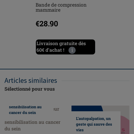
Bande de compression
Sina sou
mammaire
opératoi
€28.90
€89.9
Livraison gratuite dès
Livraiso
60€ d’achat !
i
60€ d’ach
Articles similaires
Sélectionné pour vous
Nous faisons
honneur au mois de
sensibilisation au
cancer du sein
L’autopalpation, un
geste qui sauve des
vies