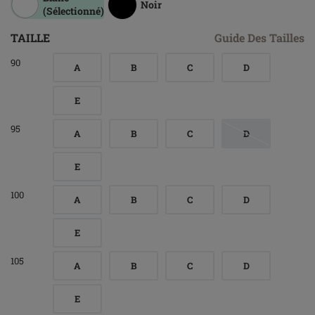
Noir
(Sélectionné)
TAILLE
Guide Des Tailles
90
A
B
C
D
E
95
A
B
C
D
E
100
A
B
C
D
E
105
A
B
C
D
E