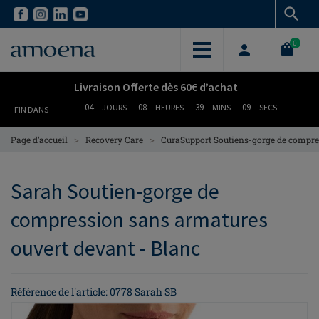
Skip
Skip
to
to
main
main
0
content
content
Livraison Offerte dès 60€ d’achat
04
08
39
08
JOURS
HEURES
MINS
SECS
FIN DANS
>
>
Page d’accueil
Recovery Care
CuraSupport Soutiens-gorge de compr
Sarah Soutien-gorge de
compression sans armatures
ouvert devant - Blanc
Référence de l'article: 0778 Sarah SB