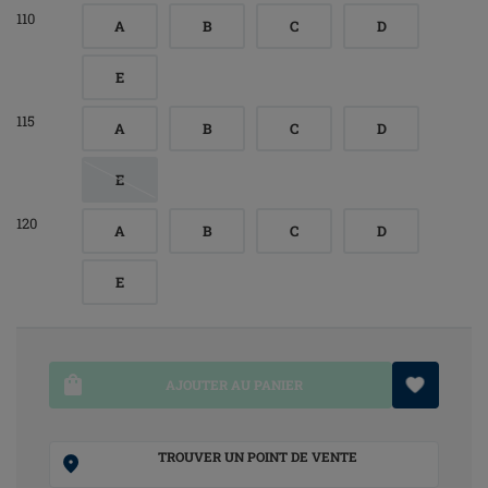
110
A
B
C
D
E
115
A
B
C
D
E
120
A
B
C
D
E
AJOUTER AU PANIER
TROUVER UN POINT DE VENTE