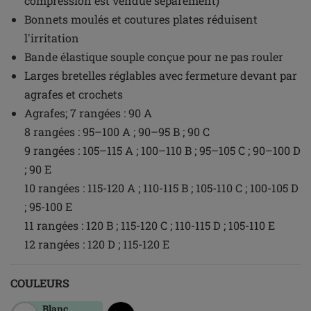
compression est vendue séparément)
Bonnets moulés et coutures plates réduisent
l'irritation
Bande élastique souple conçue pour ne pas rouler
Larges bretelles réglables avec fermeture devant par
agrafes et crochets
Agrafes; 7 rangées : 90 A
8 rangées : 95–100 A ; 90–95 B ; 90 C
9 rangées : 105–115 A ; 100–110 B ; 95–105 C ; 90–100 D
; 90 E
10 rangées : 115-120 A ; 110-115 B ; 105-110 C ; 100-105 D
; 95-100 E
11 rangées : 120 B ; 115-120 C ; 110-115 D ; 105-110 E
12 rangées : 120 D ; 115-120 E
COULEURS
Blanc