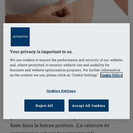
1
/
3
Your privacy is important to us.
Référence de l'article: 0778 Sarah SB
We use cookies to ensure the performance and security of our website,
€95.90
and, where permitted, to monitor website use and usability for
business and website optimization purposes. For further information
on the cookies we use, please click on "Cookie Settings".
Cookie Policy
Livraison gratuite dès 60€ d’achat !
i
Cookies Settings
Doublé avec teneur élevée en coton
Reject All
Accept All Cookies
Bande de feutre souple placée au centre du dos pour
permettre à la bande de compression Amoena d'être
fixée dans la bonne position. (La ceinture de