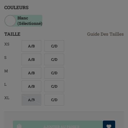
COULEURS
Blanc
(Sélectionné)
TAILLE
Guide Des Tailles
XS
A/B
C/D
S
A/B
C/D
M
A/B
C/D
L
A/B
C/D
XL
A/B
C/D
AJOUTER AU PANIER