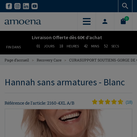
Skip
Skip
to
to
main
main
0
content
content
Livraison Offerte dès 60€ d’achat
01
18
42
51
JOURS
HEURES
MINS
SECS
FIN DANS
>
>
Page d’accueil
Recovery Care
CURASUPPORT SOUTIENS-GORGE DE
Hannah sans armatures - Blanc
Référence de l'article: 2160-4XL A/B
(
18
)