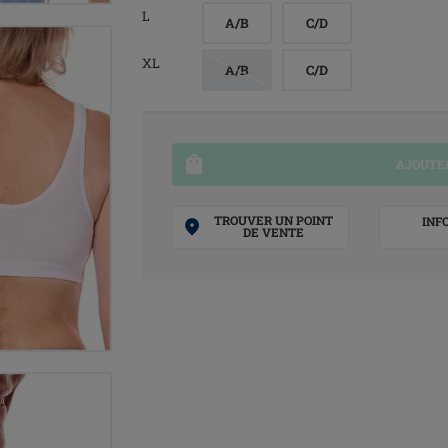
L
A/B
C/D
XL
A/B
C/D
AJOUTER
TROUVER UN POINT
INF
DE VENTE