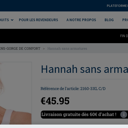
PLATEFORME 
DUITS
POUR LES REVENDEURS
A NOTRE PROPOS
BLOG
PR
FIN 
>
NS-GORGE DE CONFORT
Hannah sans armatures
Hannah sans armat
Référence de l'article: 2160-3XL C/D
€45.95
Livraison gratuite dès 60€ d’achat !
i