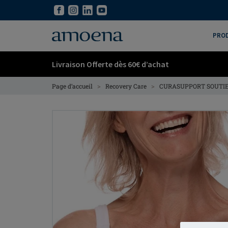
Skip
Skip
to
to
main
main
PRO
content
content
Livraison Offerte dès 60€ d’achat
>
>
Page d’accueil
Recovery Care
CURASUPPORT SOUTIE