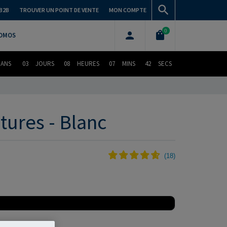
B2B
TROUVER UN POINT DE VENTE
MON COMPTE
0
OMOS
DANS
03
JOURS
08
HEURES
07
MINS
41
SECS
ures - Blanc
(
18
)