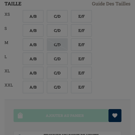
TAILLE
Guide Des Tailles
XS
A/B
C/D
E/F
S
A/B
C/D
E/F
M
A/B
C/D
E/F
L
A/B
C/D
E/F
XL
A/B
C/D
E/F
XXL
A/B
C/D
E/F
AJOUTER AU PANIER