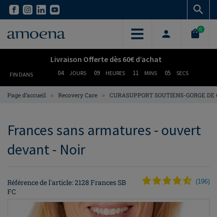
Skip
Skip
to
to
main
main
0
content
content
Livraison Offerte dès 60€ d’achat
04
09
11
05
JOURS
HEURES
MINS
SECS
FIN DANS
>
>
Page d’accueil
Recovery Care
CURASUPPORT SOUTIENS-GORGE DE
Frances sans armatures - ouvert
devant - Noir
Référence de l'article: 2128 Frances SB
(
196
)
FC