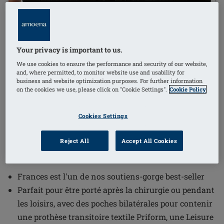
Your privacy is important to us.
1
/
2
We use cookies to ensure the performance and security of our website,
and, where permitted, to monitor website use and usability for
business and website optimization purposes. For further information
Référence de l'article: 2128 Frances SB
(
196
)
on the cookies we use, please click on "Cookie Settings".
Cookie Policy
FC
€39.00
Cookies Settings
Livraison gratuite dès 60€ d’achat !
i
Reject All
Accept All Cookies
Frances est l'un de nos soutiens-gorge best-seller
Parfait pour être porté après la chirurgie ou pendant
les loisirs, avec des poches bilatérales pour contenir
une prothèse transitoire textile Priform, une Leisure