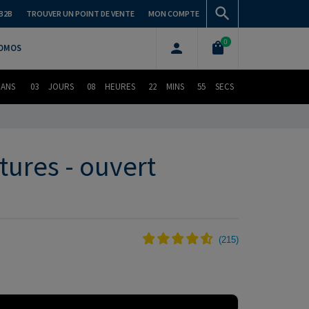
B2B
TROUVER UN POINT DE VENTE
MON COMPTE
0
OMOS
DANS
03
JOURS
08
HEURES
22
MINS
53
SECS
tures - ouvert
(
215
)