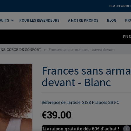
PLATEFORME 
DUITS
POUR LES REVENDEURS
A NOTRE PROPOS
BLOG
PR
FIN 
>
NS-GORGE DE CONFORT
Frances sans armatures - ouvert devant
Frances sans arma
devant - Blanc
Référence de l'article: 2128 Frances SB FC
€39.00
Livraison gratuite dès 60€ d’achat !
i