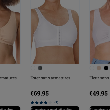
rmatures -
Ester sans armatures
Fleur sans
€69.95
€49.95
)
(9)
ite dès
Livraison gratuite dès
Livraison 