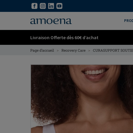
Skip
Skip
to
to
main
main
PRO
content
content
Livraison Offerte dès 60€ d’achat
>
>
Page d’accueil
Recovery Care
CURASUPPORT SOUTIE