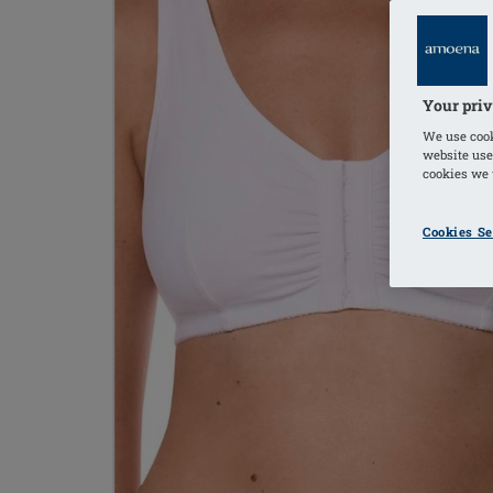
Your priv
We use cook
website use
cookies we u
Cookies Se