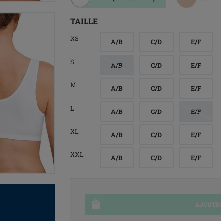
TAILLE
XS
A/B
C/D
E/F
S
A/B
C/D
E/F
M
A/B
C/D
E/F
L
A/B
C/D
E/F
XL
A/B
C/D
E/F
XXL
A/B
C/D
E/F
AJOUTER