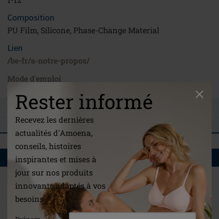
Composition
PU Film, Silicone, Phase-Change Material
Lien
/be-fr/a-notre-propos/
Mode d'emploi
Rester informé
POSER UNE QUESTION
Recevez les dernières
COMMENTAIRES
actualités d'Amoena,
conseils, histoires
VOUS AIMEREZ AUSSI
inspirantes et mises à
jour sur nos produits
innovants adaptés à vos
besoins