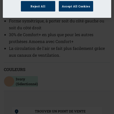
(2)
Référence de l'article: 349 Energy 1S
Reject All
Accept All Cookies
Galbe peu profond
Forme symétrique, à porter soit du côté gauche ou
soit du côté droit
30% de Comfort+ en plus que pour les autres
prothèses Amoena avec Comfort+
La circulation de l'air se fait plus facilement grâce
aux canaux de ventilation.
COULEURS
Ivory
(Sélectionné)
TROUVER UN POINT DE VENTE