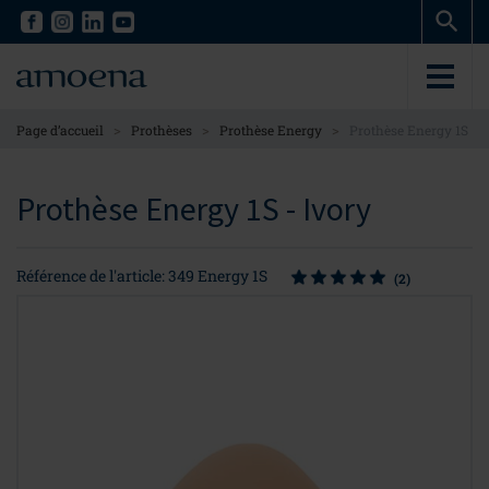
Skip
Skip
to
to
main
main
content
content
>
>
>
Page d’accueil
Prothèses
Prothèse Energy
Prothèse Energy 1S
Prothèse Energy 1S - Ivory
Référence de l'article: 349 Energy 1S
(2)