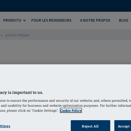
PRODUITS
POUR LES REVENDEURS
A NOTRE PROPOS
BLOG
>
partial-ellipse
acy is important to us.
ies to ensure the performance and security of our website, and, where permitted, t
 and usability for business and website optimization purposes. For further informa
se, please click on "Cookie Settings".
Cookie Policy
ttings
Reject All
Accept 