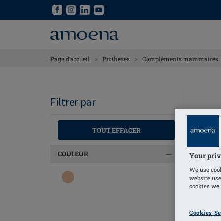
Skip
Skip
to
to
main
main
content
content
>
>
Page d’accueil
Prothèses
Compléments mammaires
Filtrer par
TOUT EFFACER
COULEUR
Your priv
We use cook
website use
cookies we u
Cookies Se