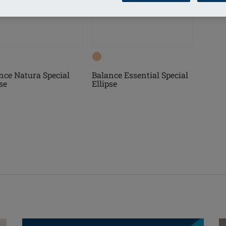
nce Natura Special
Balance Essential Special
se
Ellipse