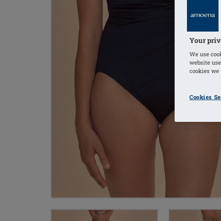
Your priv
We use cook
website use
cookies we u
Cookies Se