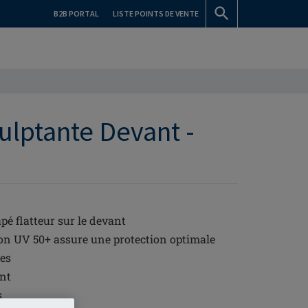
B2B PORTAL
LISTE POINTS DE VENTE
ulptante Devant -
pé flatteur sur le devant
ion UV 50+ assure une protection optimale
ces
ant
s