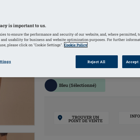
Le bustier intérieur de soutien avec p
rembourrés doux maintient une proth
irrégularités
acy is important to us.
doublure de soutien à l'avant, offran
ies to ensure the performance and security of our website, and, where permitted, t
La couture amoena Wave est une finiti
 and usability for business and website optimization purposes. For further informa
bustier intérieur qui offre un soutien
se, please click on "Cookie Settings".
Cookie Policy
mammaire et des prothèses partiell
ttings
Reject All
Accept 
COULEURS
Bleu
(Sélectionné)
INF
TROUVER UN
POINT DE VENTE