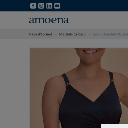
Skip
Skip
to
to
main
main
content
content
>
>
Page d’accueil
Maillots de bain
Lazio Doublure Sculp