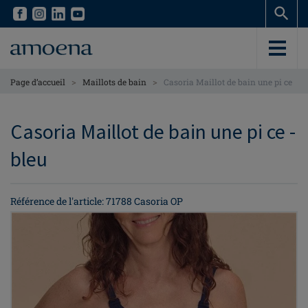
Skip
Skip
to
to
main
main
content
content
>
>
Page d’accueil
Maillots de bain
Casoria Maillot de bain une pi ce
Casoria Maillot de bain une pi ce -
bleu
Référence de l'article: 71788 Casoria OP