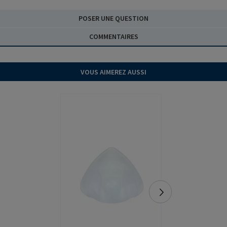
actualités d'Amoena,
conseils, histoires
POSER UNE QUESTION
inspirantes et mises à
jour sur nos produits
COMMENTAIRES
innovants adaptés à vos
besoins
VOUS AIMEREZ AUSSI
Prénom
Nom
Adresse e-mail
*
Envoyez-moi vos offres et
nouvelles. Je comprends que
vous utiliserez mes données
personnelles pour améliorer
les services et m'envoyer des
communications
marketing
*
S'INSCRIRE