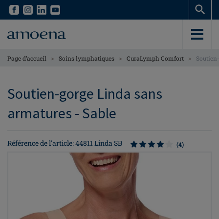
Skip
Skip
to
to
main
main
content
content
>
>
>
Page d’accueil
Soins lymphatiques
CuraLymph Comfort
Soutien
Soutien-gorge Linda sans
armatures - Sable
Référence de l'article: 44811 Linda SB
(4)