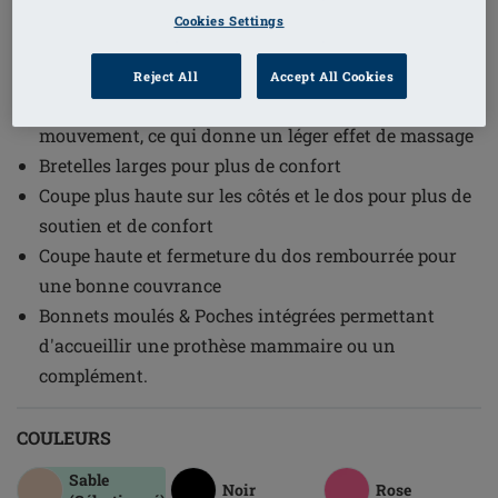
1
/
6
Cookies Settings
(4)
Référence de l'article: 44811 Linda SB
Reject All
Accept All Cookies
Technologie de collage innovante, combinée au
mouvement, ce qui donne un léger effet de massage
Bretelles larges pour plus de confort
Coupe plus haute sur les côtés et le dos pour plus de
soutien et de confort
Coupe haute et fermeture du dos rembourrée pour
une bonne couvrance
Bonnets moulés & Poches intégrées permettant
d'accueillir une prothèse mammaire ou un
complément.
COULEURS
Sable
Noir
Rose