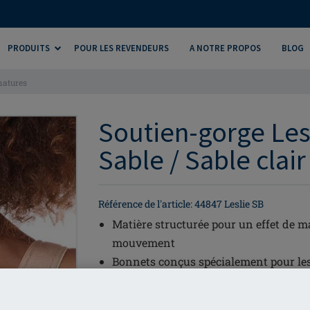
PRODUITS
POUR LES REVENDEURS
A NOTRE PROPOS
BLOG
matures
Soutien-gorge Les
Sable / Sable clair
Référence de l'article: 44847 Leslie SB
Matière structurée pour un effet de ma
mouvement
Bonnets conçus spécialement pour les
Coupe plus haute sur les côtés et le do
Coupe haute et fermeture du dos rem