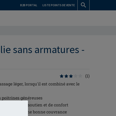
B2B PORTAL
LISTE POINTS DE VENTE
lie sans armatures -
(1)
ssage léger, lorsqu'il est combiné avec le
 poitrines généreuses
s pour plus de soutien et de confort
bourrée pour une bonne couvrance