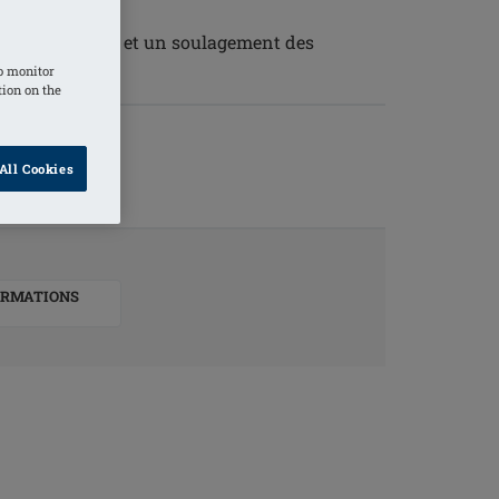
nt
 plus de confort et un soulagement des
o monitor
tion on the
All Cookies
ORMATIONS