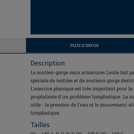
PLUS D'INFOS
Description
Le soutien-gorge sans armatures Leslie fait 
spéciale de textiles et de soutiens-gorge desti
L'exercice physique est très important pour la 
prophylaxie d'un problème lymphatique. La na
utile - la pression de l'eau et le mouvement s
lymphatique.
Tailles
90 – 140 A, B, C, D, E; 90 – 135 F; 90 – 130 G