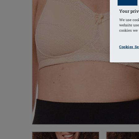
Your priv
We use cook
website use
cookies we u
Cookies Se