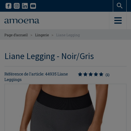
Skip
Skip
to
to
main
main
content
content
>
>
Page d’accueil
Lingerie
Liane Legging
Liane Legging - Noir/Gris
Référence de l'article: 44935 Liane
(1)
Leggings