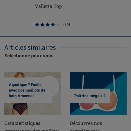
Valletta Top
Soutien-
armatur
(26)
Articles similaires
Sélectionné pour vous
Aquatique ? Facile
avec nos maillots de
bain Amoena !
Poitrine inégale ?
Caractéristiques
Découvrez nos
importantes des maillots
compléments