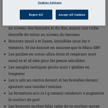
1
/
4
Cookies Settings
Référence de l'article: 45122 Floria SBP
Reject All
Accept All Cookies
Soutien-gorge rembourr doux en coton confortable
au niveau des bonnets et du dos, associ une riche
dentelle de coton au niveau du berceau
Bonnets moul s et lisses, invisibles sous les v
tements. M me bonnet en mousse que le Mara SBP.
Les poches en coton ultra doux et respirant sont
moul es et id ales pour les peaux sensibles
Les sangles lastiques picots sont r glables en
longueur
Les n uds au centre devant et les bretelles devant
ajoutent une touche f minine
La fermeture arri re l g rement rembourr e augmente
le confort de port
Les bonnets poches bilat rales de ce soutien-gorge