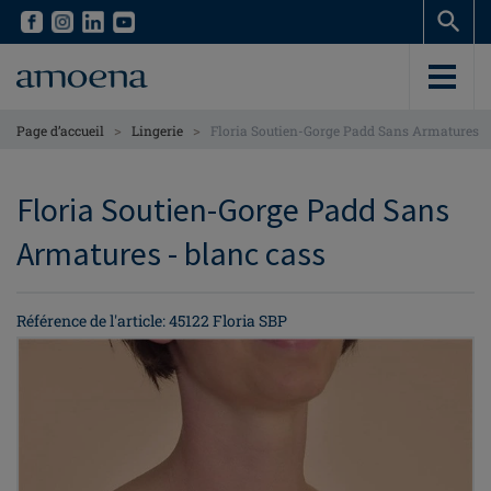
Skip
Skip
to
to
main
main
content
content
>
>
Page d’accueil
Lingerie
Floria Soutien-Gorge Padd Sans Armatures
Floria Soutien-Gorge Padd Sans
Armatures - blanc cass
Référence de l'article: 45122 Floria SBP