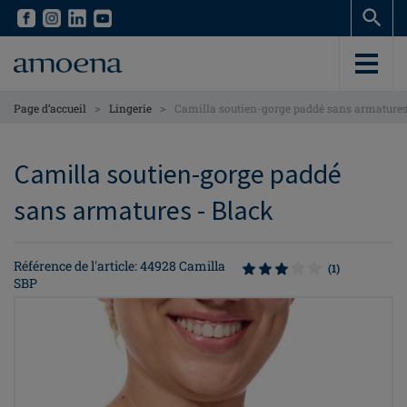
Skip
Skip
to
to
main
main
content
content
>
>
Page d’accueil
Lingerie
Camilla soutien-gorge paddé sans armature
Camilla soutien-gorge paddé
sans armatures - Black
Référence de l'article: 44928 Camilla
(1)
SBP