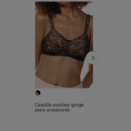
Camilla soutien-gorge
Camilla 
sans armatures
avec arm