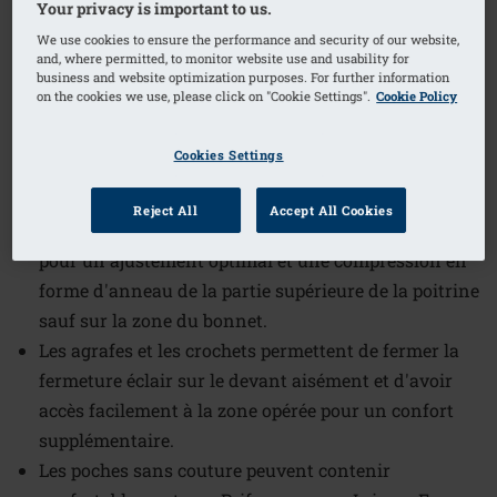
Your privacy is important to us.
1
/
5
We use cookies to ensure the performance and security of our website,
and, where permitted, to monitor website use and usability for
business and website optimization purposes. For further information
Référence de l'article: 44605 Leyla ZIP-
on the cookies we use, please click on "Cookie Settings".
Cookie Policy
ST-LOW universal cup
Larges bretelles ajustables doublées avec fermetures
Cookies Settings
auto-agrippantes pour un ajustement facile et un
confort de port
Reject All
Accept All Cookies
Forme anatomique avec un tissu solide et extensible
pour un ajustement optimal et une compression en
forme d'anneau de la partie supérieure de la poitrine
sauf sur la zone du bonnet.
Les agrafes et les crochets permettent de fermer la
fermeture éclair sur le devant aisément et d'avoir
accès facilement à la zone opérée pour un confort
supplémentaire.
Les poches sans couture peuvent contenir