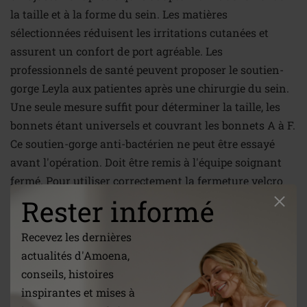
la taille et à la forme du sein. Les matières
sélectionnées réduisent les irritations cutanées et
assurent un confort de port agréable. Les
professionnels de santé peuvent proposer le soutien-
gorge Leyla aux patientes après une chirurgie du sein.
Une seule mesure suffit pour déterminer la taille, les
bonnets étant universels et couvrant les bonnets A à F.
Ce soutien-gorge anti-bactérien ne peut être essayé
avant l'opération. Doit être remis à l'équipe soignant
fermé. Pour utiliser correctement la fermeture velcro
de Leyla, appuyez fermement les deux côtés opposés ce
Rester informé
qui permet aux composants auto-agrippants de
s'imbriquer et de créer une fermeture sécurisée. Évitez
Recevez les dernières
d'attacher le velcro supérieur au tissu de la bretelle
actualités d'Amoena,
pour éviter d'endommager le tissu.
conseils, histoires
inspirantes et mises à