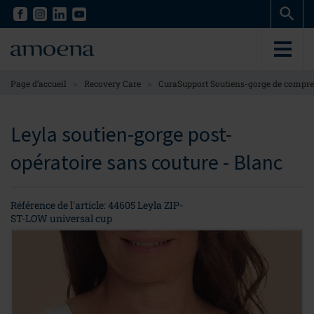
Skip
Skip
to
to
main
main
content
content
>
>
Page d’accueil
Recovery Care
CuraSupport Soutiens-gorge de compr
Leyla soutien-gorge post-
opératoire sans couture - Blanc
Référence de l'article: 44605 Leyla ZIP-
ST-LOW universal cup