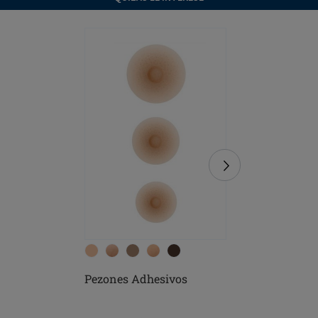
Pezones Adhesivos
Soft Cle