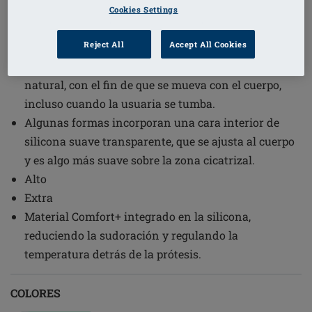
1
/
2
Cookies Settings
(4)
Código de pedido: 397 Natura 3E
Reject All
Accept All Cookies
Diseñada con una caída simulando un pecho
natural, con el fin de que se mueva con el cuerpo,
incluso cuando la usuaria se tumba.
Algunas formas incorporan una cara interior de
silicona suave transparente, que se ajusta al cuerpo
y es algo más suave sobre la zona cicatrizal.
Alto
Extra
Material Comfort+ integrado en la silicona,
reduciendo la sudoración y regulando la
temperatura detrás de la prótesis.
COLORES