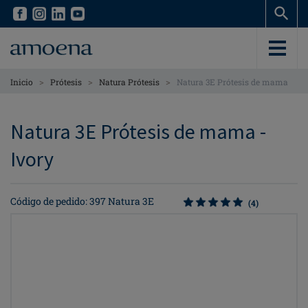
Skip
Skip
to
to
main
main
content
content
>
>
>
Inicio
Prótesis
Natura Prótesis
Natura 3E Prótesis de mama
Natura 3E Prótesis de mama -
Ivory
Código de pedido: 397 Natura 3E
(4)