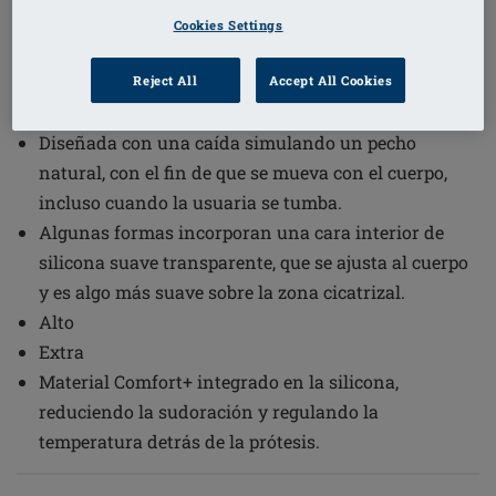
Cookies Settings
1
/
2
Reject All
Accept All Cookies
(2)
Código de pedido: 322 Natura
Cosmetic 3E
Diseñada con una caída simulando un pecho
natural, con el fin de que se mueva con el cuerpo,
incluso cuando la usuaria se tumba.
Algunas formas incorporan una cara interior de
silicona suave transparente, que se ajusta al cuerpo
y es algo más suave sobre la zona cicatrizal.
Alto
Extra
Material Comfort+ integrado en la silicona,
reduciendo la sudoración y regulando la
temperatura detrás de la prótesis.