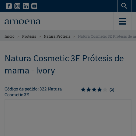
Skip
Skip
to
to
main
main
content
content
>
>
>
Inicio
Prótesis
Natura Prótesis
Natura Cosmetic 3E Prótesis de
Natura Cosmetic 3E Prótesis de
mama - Ivory
Código de pedido: 322 Natura
(2)
Cosmetic 3E