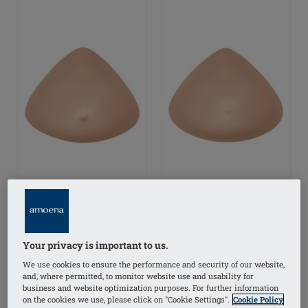
Contact 2S Light Prótesis
Contact 3S Light Prótesis
de mama
de mama
Your privacy is important to us.
We use cookies to ensure the performance and security of our website,
and, where permitted, to monitor website use and usability for
business and website optimization purposes. For further information
(5)
(4)
on the cookies we use, please click on "Cookie Settings".
Cookie Policy