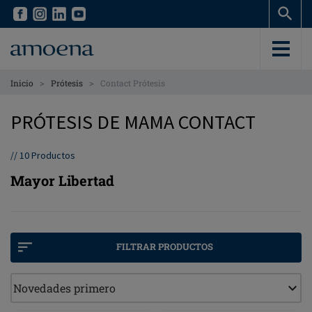
Skip
Skip
to
to
main
main
content
content
>
>
Inicio
Prótesis
Contact Prótesis
PRÓTESIS DE MAMA CONTACT
//
10
Productos
Mayor Libertad
FILTRAR PRODUCTOS