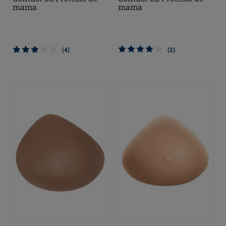
mama
mama
(4)
(2)