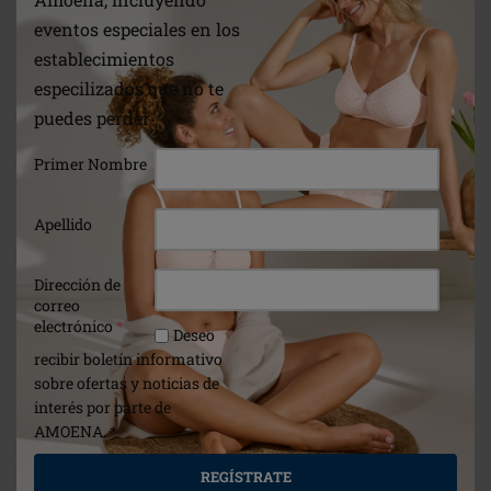
eventos especiales en los
establecimientos
especilizados que no te
puedes perder
Primer Nombre
Apellido
Dirección de
LENCERÍA
correo
electrónico
*
Deseo
recibir boletín informativo
sobre ofertas y noticias de
interés por parte de
AMOENA. *
REGÍSTRATE