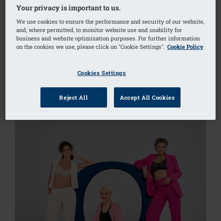
Your privacy is important to us.
We use cookies to ensure the performance and security of our website,
and, where permitted, to monitor website use and usability for
business and website optimization purposes. For further information
on the cookies we use, please click on "Cookie Settings".
Cookie Policy
Cookies Settings
ASIMETRÍA MAMARIA
Reject All
Accept All Cookies