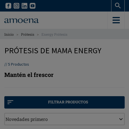
Skip
Skip
to
to
main
main
content
content
>
>
Inicio
Prótesis
Energy Prótesis
PRÓTESIS DE MAMA ENERGY
//
5
Productos
Mantén el frescor
FILTRAR PRODUCTOS