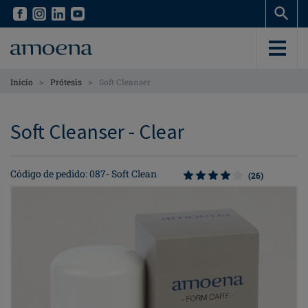
Skip
Skip
to
to
main
main
content
content
>
>
Inicio
Prótesis
Soft Cleanser
Soft Cleanser - Clear
Código de pedido: 087- Soft Clean
(26)