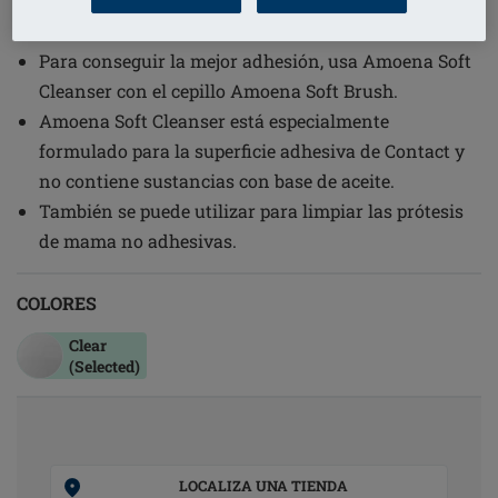
(26)
Código de pedido: 087- Soft Clean
Para conseguir la mejor adhesión, usa Amoena Soft
Cleanser con el cepillo Amoena Soft Brush.
Amoena Soft Cleanser está especialmente
formulado para la superficie adhesiva de Contact y
no contiene sustancias con base de aceite.
También se puede utilizar para limpiar las prótesis
de mama no adhesivas.
COLORES
Clear
(Selected)
LOCALIZA UNA TIENDA