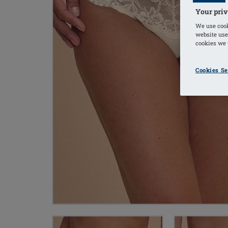
Your priv
We use cook
website use
cookies we u
Cookies Se