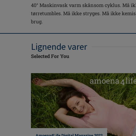
40° Maskinvask varm skånsom cyklus. Må ikk
tørretumbles. Må ikke stryges. Må ikke kemisk
brug.
Lignende varer
Selected For You
Amoena4Life Digital Magazine 2022