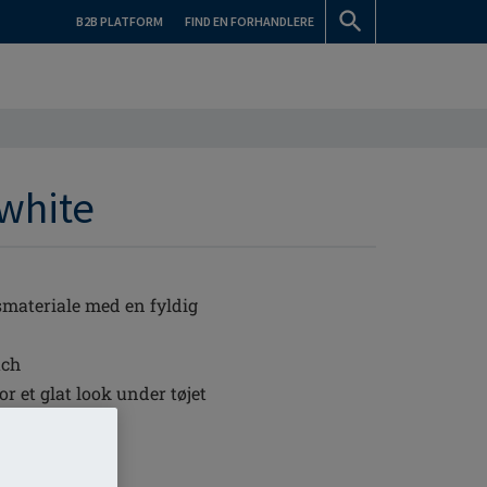
B2B PLATFORM
FIND EN FORHANDLERE
-white
smateriale med en fyldig
uch
 et glat look under tøjet
ale