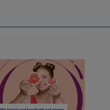
Min historie med brystkræft med amoena