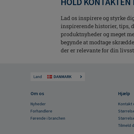
HOLD KONTAKTEN
Lad os inspirere og styrke dig
inspirerende historier, tips, 
produktnyheder og meget mere
begynde at modtage skrædde
der er relevante for din livsst
Land
DANMARK
Om os
Hjælp
Nyheder
Kontakt 
Forhandlere
Størrels
Førende i branchen
Størrels
Tilmeld 