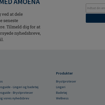
 MED AMOENA
 ved at dele
de seneste
. Tilmeld dig for at
rsyede nyhedsbreve,
il.
Produkter
os
Brystproteser
esguide - Lingeri og badetøj
Lingeri
esguide - Brystproteser
Badetøj
dig vores nyhedsbrev
Wellness