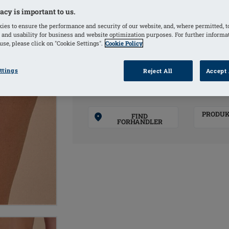
acy is important to us.
ies to ensure the performance and security of our website, and, where permitted, t
 and usability for business and website optimization purposes. For further informa
FARVER
se, please click on "Cookie Settings".
Cookie Policy
Off-White
(Valgte)
ttings
Reject All
Accept 
PRODU
FIND
FORHANDLER