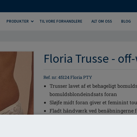
PRODUKTER
TIL VORE FORHANDLERE
ALT OM OSS
BLOG
Floria Trusse - off
Ref. nr: 45124 Floria PTY
Trusser lavet af et behageligt bomuld
bomuldsblondeindsats foran
Sløjfe midt foran giver et feminint to
Fladt håndværk ved benåbningerne for
Skridtforet med blødt bomuldsmateri