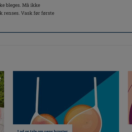
e bleges. Må ikke
 renses. Vask før første
Lad os tale om uens bryster