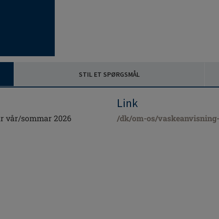
STIL ET SPØRGSMÅL
Link
år vår/sommar 2026
/dk/om-os/vaskeanvisning-p