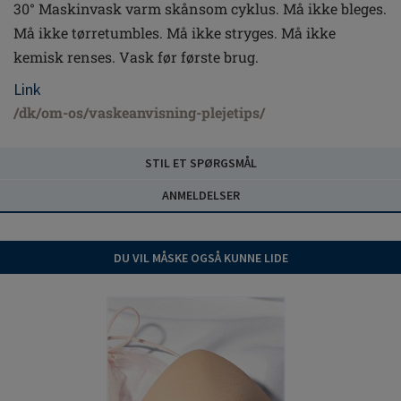
30° Maskinvask varm skånsom cyklus. Må ikke bleges.
Må ikke tørretumbles. Må ikke stryges. Må ikke
kemisk renses. Vask før første brug.
Link
/dk/om-os/vaskeanvisning-plejetips/
STIL ET SPØRGSMÅL
ANMELDELSER
DU VIL MÅSKE OGSÅ KUNNE LIDE