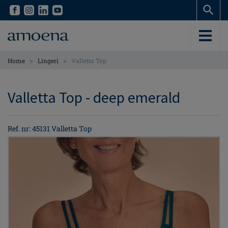
Skip
Skip
to
to
main
main
content
content
>
>
Home
Lingeri
Valletta Top
Valletta Top - deep emerald
Ref. nr: 45131 Valletta Top