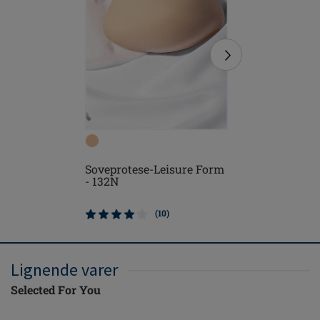
Soveprotese-Leisure Form
Adapt Ai
- 132N
Justerbar
327
(10)
Lignende varer
Selected For You