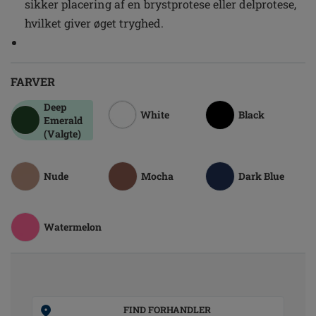
sikker placering af en brystprotese eller delprotese,
hvilket giver øget tryghed.
FARVER
Deep
White
Black
Emerald
(Valgte)
Nude
Mocha
Dark Blue
Watermelon
FIND FORHANDLER