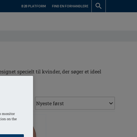
B2B PLATFORM
FIND EN FORHANDLERE
net specielt til kvinder, der søger et ideel
o monitor
tion on the