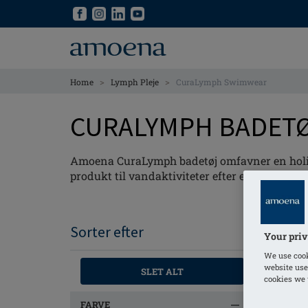
Skip
Skip
to
to
main
main
content
content
>
>
Home
Lymph Pleje
CuraLymph Swimwear
CURALYMPH BADET
Amoena CuraLymph badetøj omfavner en holistis
produkt til vandaktiviteter efter en lymføde
Sorter efter
Your priv
We use cook
website use
SLET ALT
cookies we u
FARVE