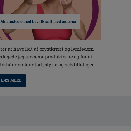
Min historie med brystkræft med amoena
fter at have lidt af brystkræft og lymfødem
pdagede jeg amoena-produkterne og fandt
fterhånden komfort, støtte og selvtillid igen.
LÆS MERE