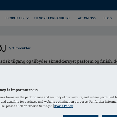
PRODUKTER
TIL VORE FORHANDLERE
ALT OM OSS
BLOG
ØJ
//
3
Produkter
k tilgang og tilbyder skræddersyet pasform og finish, desig
m diagnose.
acy is important to us.
ies to ensure the performance and security of our website, and, where permitted, t
 and usability for business and website optimization purposes. For further informa
se, please click on "Cookie Settings".
Cookie Policy