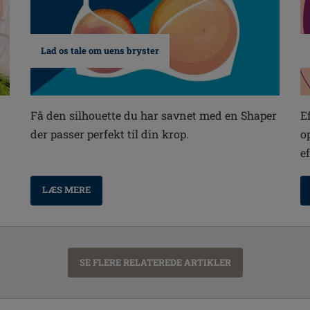
Lad os tale om uens bryster
E
Få den silhouette du har savnet med en Shaper
o
der passer perfekt til din krop.
e
LÆS MERE
SE FLERE RELATEREDE ARTIKLER