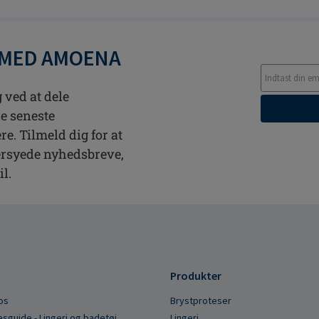
 MED AMOENA
 ved at dele
de seneste
. Tilmeld dig for at
rsyede nyhedsbreve,
il.
Produkter
os
Brystproteser
esguide - Lingeri og badetøj
Lingeri