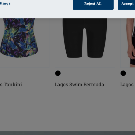
ttings
Reject All
Accept 
s Tankini
Lagos Swim Bermuda
Lagos