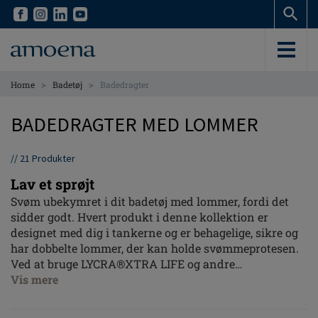
Skip
Skip
to
to
main
main
content
content
>
>
Home
Badetøj
Badedragter
BADEDRAGTER MED LOMMER
//
21
Produkter
Lav et sprøjt
Svøm ubekymret i dit badetøj med lommer, fordi det
sidder godt. Hvert produkt i denne kollektion er
designet med dig i tankerne og er behagelige, sikre og
har dobbelte lommer, der kan holde svømmeprotesen.
Ved at bruge LYCRA®XTRA LIFE og andre
højteknologiske materialer, kan du regne med, at dit
Vis mere
Amoena-badetøj holder denne sæson og mere til.
Udskæringerne er hverken for høje eller for lave, så du