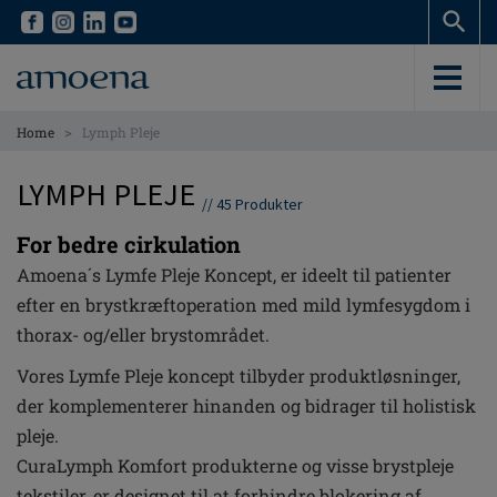
Skip
Skip
to
to
main
main
content
content
>
Home
Lymph Pleje
LYMPH PLEJE
//
45
Produkter
For bedre cirkulation
Amoena´s Lymfe Pleje Koncept, er ideelt til patienter
efter en brystkræftoperation med mild lymfesygdom i
thorax- og/eller brystområdet.
Vores Lymfe Pleje koncept tilbyder produktløsninger,
der komplementerer hinanden og bidrager til holistisk
pleje.
CuraLymph Komfort produkterne og visse brystpleje
tekstiler, er designet til at forhindre blokering af