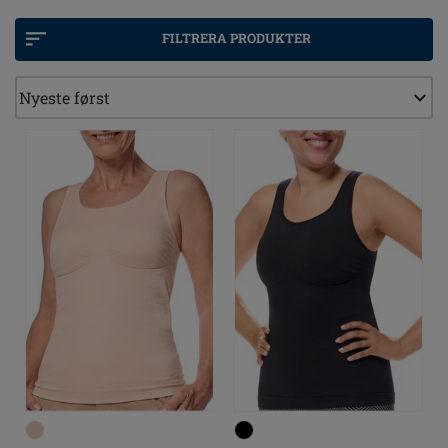
eller natkjole altid med lommer. Vores produkter er
udført i lækker blød modal, med god holdbarhed og
FILTRERA PRODUKTER
dejlig blødhed mod kroppen.