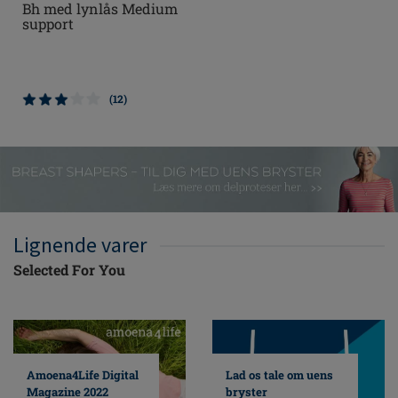
Bh med lynlås Medium
support
(12)
Lignende varer
Selected For You
Amoena4Life Digital
Lad os tale om uens
Magazine 2022
bryster