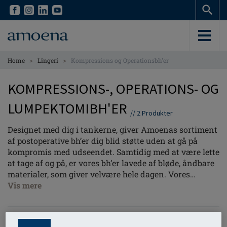
Skip
Skip
to
to
main
main
content
content
>
>
Home
Lingeri
Kompressions og Operationsbh'er
KOMPRESSIONS-, OPERATIONS- OG
LUMPEKTOMIBH'ER
//
2
Produkter
Designet med dig i tankerne, giver Amoenas sortiment
af postoperative bh’er dig blid støtte uden at gå på
kompromis med udseendet. Samtidig med at være lette
at tage af og på, er vores bh’er lavede af bløde, åndbare
materialer, som giver velvære hele dagen. Vores
usædvanligt bløde PurFit brystproteser er designede til
Vis mere
at blive brugt efter en rekonstruktion og passer i alle
vores postoperative bh’er og toppe.