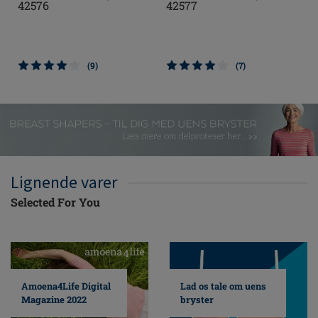
42576
42577
(9)
(7)
Lignende varer
Selected For You
Amoena4Life Digital
Lad os tale om uens
Magazine 2022
bryster