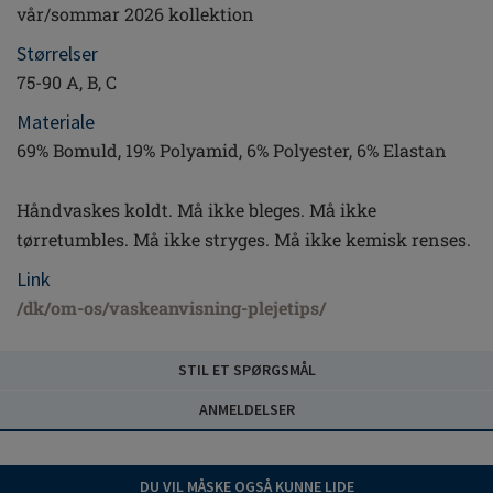
vår/sommar 2026 kollektion
Størrelser
75-90 A, B, C
Materiale
69% Bomuld, 19% Polyamid, 6% Polyester, 6% Elastan
Håndvaskes koldt. Må ikke bleges. Må ikke
tørretumbles. Må ikke stryges. Må ikke kemisk renses.
Link
/dk/om-os/vaskeanvisning-plejetips/
STIL ET SPØRGSMÅL
ANMELDELSER
DU VIL MÅSKE OGSÅ KUNNE LIDE