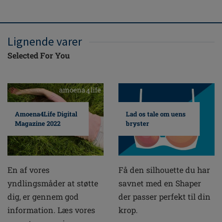
Lignende varer
Selected For You
Amoena4Life Digital
Lad os tale om uens
Magazine 2022
bryster
En af vores
Få den silhouette du har
yndlingsmåder at støtte
savnet med en Shaper
dig, er gennem god
der passer perfekt til din
information. Læs vores
krop.