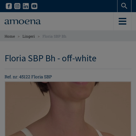
Skip
Skip
to
to
main
main
content
content
>
>
Home
Lingeri
Floria SBP Bh
Floria SBP Bh - off-white
Ref. nr: 45122 Floria SBP