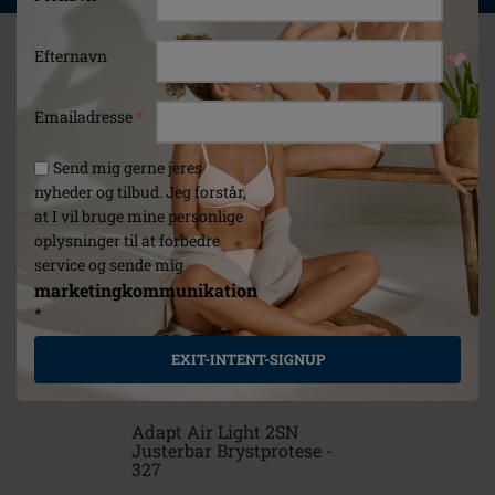
Efternavn
Emailadresse
*
Send mig gerne jeres
nyheder og tilbud. Jeg forstår,
at I vil bruge mine personlige
oplysninger til at forbedre
service og sende mig
marketingkommunikation
*
EXIT-INTENT-SIGNUP
Adapt Air Light 2SN
Floria S
Justerbar Brystprotese -
327