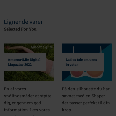
Lignende varer
Selected For You
Amoena4Life Digital
Lad os tale om uens
Magazine 2022
bryster
En af vores
Få den silhouette du har
yndlingsmåder at støtte
savnet med en Shaper
dig, er gennem god
der passer perfekt til din
information. Læs vores
krop.