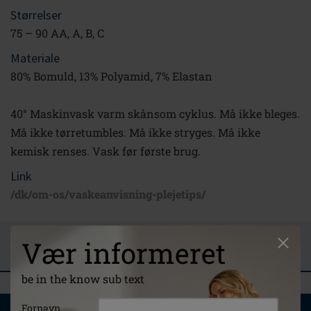
Størrelser
75 – 90 AA, A, B, C
Materiale
80% Bomuld, 13% Polyamid, 7% Elastan
40° Maskinvask varm skånsom cyklus. Må ikke bleges.
Må ikke tørretumbles. Må ikke stryges. Må ikke
kemisk renses. Vask før første brug.
Link
/dk/om-os/vaskeanvisning-plejetips/
STIL ET SPØRGSMÅL
Vær informeret
ANMELDELSER
be in the know sub text
DU VIL MÅSKE OGSÅ KUNNE LIDE
Fornavn