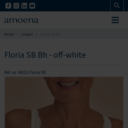
Skip
Skip
to
to
main
main
content
content
>
>
Home
Lingeri
Floria SB Bh
Floria SB Bh - off-white
Ref. nr: 45121 Floria SB