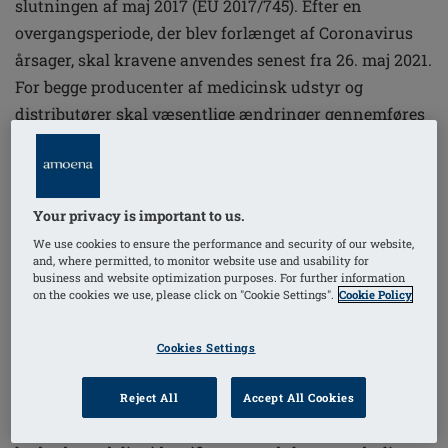
slutningen af maj 2017 (EU 2017/745). Efter en
overgangsperiode, der blev forlænget af Coronavirus
årsager, skal kravene anvendes senest fra 26. maj 2021.
For begge producenter af medicinsk udstyr og
distributører skal væsentlige ændringer gennemføres
senest inden fristen.
Amoena er godt forberedt på anvendelse af den nye
forordning om medicinsk udstyr fra 26. maj. Ved
Your privacy is important to us.
implementeringen af MDR-kravene har vi gjort dem så
We use cookies to ensure the performance and security of our website,
praktiske, enkle og gennemsigtige som muligt for
and, where permitted, to monitor website use and usability for
business and website optimization purposes. For further information
begge parter - for os som producent og for vores
on the cookies we use, please click on "Cookie Settings".
Cookie Policy
distributionspartnere.
Cookies Settings
Hvad er de synlige effekter af MDR?
Reject All
Accept All Cookies
Ifølge MDR kræves udvidet information til mærkning
af medicinsk udstyr. I fremtiden finder du ud over den