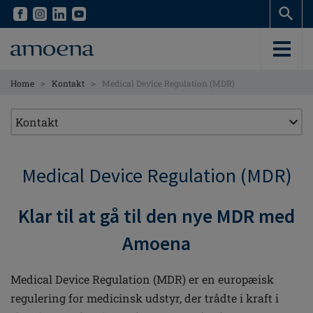
Skip
Skip
to
to
main
main
content
content
>
>
Home
Kontakt
Medical Device Regulation (MDR)
Medical Device Regulation (MDR)
Klar til at gå til den nye MDR med
Amoena
Medical Device Regulation (MDR) er en europæisk
regulering for medicinsk udstyr, der trådte i kraft i