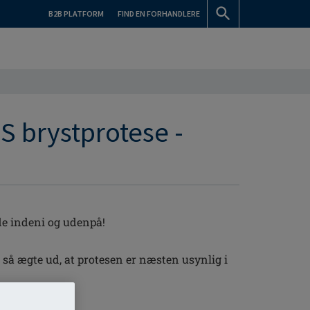
B2B PLATFORM
FIND EN FORHANDLERE
S brystprotese -
de indeni og udenpå!
r så ægte ud, at protesen er næsten usynlig i