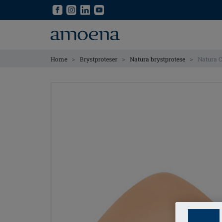
Skip
Skip
to
to
main
main
content
content
>
>
>
Home
Brystproteser
Natura brystprotese
Natura C