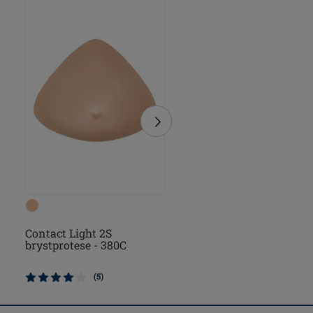
Contact Light 2S
Energy Light 2S
brystprotese - 380C
brystprotese
(5)
(1)