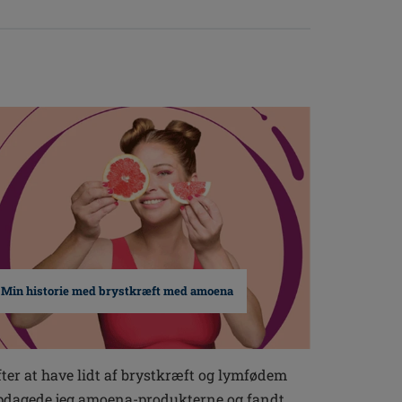
Min historie med brystkræft med amoena
fter at have lidt af brystkræft og lymfødem
pdagede jeg amoena-produkterne og fandt