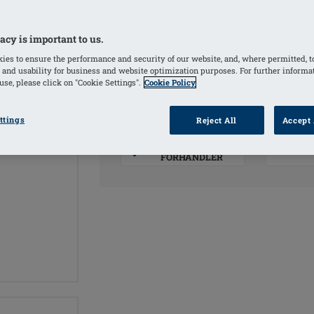
Med Comfort+ teknologi
acy is important to us.
FARVER
ies to ensure the performance and security of our website, and, where permitted, t
 and usability for business and website optimization purposes. For further informa
Ivory
(Valgte)
se, please click on "Cookie Settings".
Cookie Policy
ttings
Reject All
Accept 
PRODU
FIND
FORHANDLER