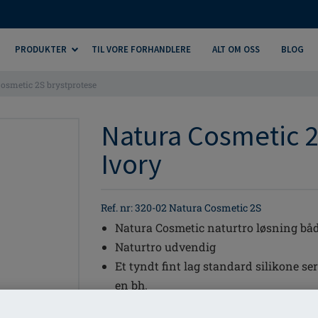
PRODUKTER
TIL VORE FORHANDLERE
ALT OM OSS
BLOG
osmetic 2S brystprotese
Natura Cosmetic 2
Ivory
Ref. nr: 320-02 Natura Cosmetic 2S
Natura Cosmetic naturtro løsning bå
Naturtro udvendig
Et tyndt fint lag standard silikone se
en bh.
Naturtro indvendig