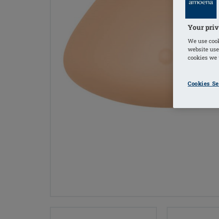
Your priv
We use cook
website use
cookies we u
Cookies Se