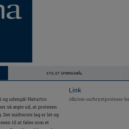
STIL ET SPØRGSMÅL
Link
i og udenpå! Naturtro
/dk/om-os/brystproteser-h
ser så ægte ud, at protesen
 Det midterste lag er let og
esen til at føles som et