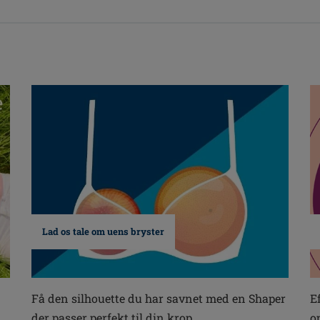
Lad os tale om uens bryster
E
Få den silhouette du har savnet med en Shaper
o
der passer perfekt til din krop.