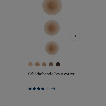
Selvklæbende Brystvorter
Soft Cle
(4)