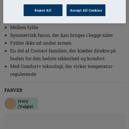
1
/
2
Reject All
Accept All Cookies
(5)
Ref. nr: 380C Contact Light 2S
Mellem fylde
Symmetrisk facon, der kan bruges i begge sider
Fylder ikke ud under armen
En del af Contact familien, der klæber direkte på
huden for den bedste sikkerhed og komfort
Med Comfort+ teknologi, der virker temperatur-
regulerende
FARVER
Ivory
(Valgte)