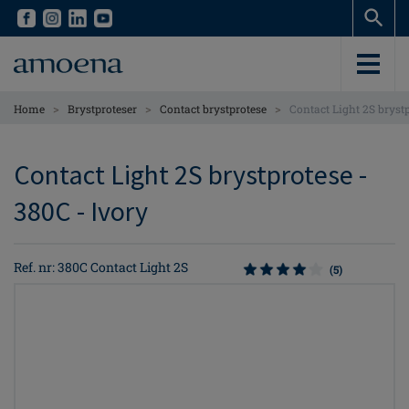
Skip
Skip
to
to
main
main
content
content
>
>
>
Home
Brystproteser
Contact brystprotese
Contact Light 2S bryst
Contact Light 2S brystprotese -
380C - Ivory
Ref. nr: 380C Contact Light 2S
(5)