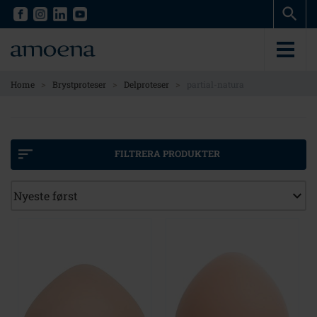
Skip
Skip
to
to
main
main
content
content
>
>
>
Home
Brystproteser
Delproteser
partial-natura
FILTRERA PRODUKTER