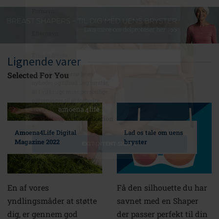
Fornavn
Efternavn
Emailadresse
*
Lignende varer
Selected For You
Send mig gerne jeres
nyheder og tilbud. Jeg forstår,
at I vil bruge mine personlige
oplysninger til at forbedre
service og sende mig
marketingkommunikation
Amoena4Life Digital
Lad os tale om uens
*
Magazine 2022
bryster
EXIT-INTENT-SIGNUP
En af vores
Få den silhouette du har
yndlingsmåder at støtte
savnet med en Shaper
dig, er gennem god
der passer perfekt til din