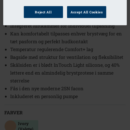
1
/
3
Reject All
Accept All Cookies
Ref. nr: 327-11 Adapt Air Light 2S
Integreret luftkammer for individuel tilpasning
Kan komfortabelt tilpasses enhver brystvæg for en
tæt pasform og perfekt hudkontakt
Temperatur regulerende Comfort+ lag
Bagside med struktur for ventilation og fleksibilitet
Skålsiden er i blødt InTouch Light silicone, og 40%
lettere end en almindelig brystprotese i samme
størrelse
Fås i den nye moderne 2SN facon
Inkluderet en personlig pumpe
FARVER
Ivory
(Valgte)