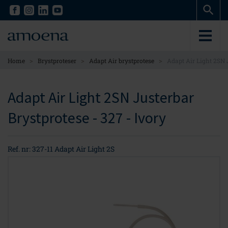
Skip
Skip
to
to
main
main
content
content
>
>
>
Home
Brystproteser
Adapt Air brystprotese
Adapt Air Light 2SN 
Adapt Air Light 2SN Justerbar
Brystprotese - 327 - Ivory
Ref. nr: 327-11 Adapt Air Light 2S