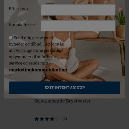
Efternavn
Emailadresse
*
Send mig gerne jeres
nyheder og tilbud. Jeg forstår,
at I vil bruge mine personlige
oplysninger til at forbedre
service og sende mig
marketingkommunikation
*
EXIT-INTENT-SIGNUP
Selvklæbende Brystvorter
Contact 
brystprot
(4)