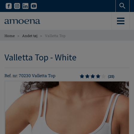
Skip
Skip
to
to
main
main
content
content
>
>
Home
Andet tøj
Valletta Top
Valletta Top - White
Ref. nr: 70230 Valletta Top
(25)