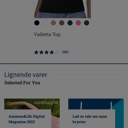
Soveprot
Valletta Top
- 132N
(26)
Lignende varer
Selected For You
Amoena4Life Digital
Lad os tale om uens
Magazine 2022
bryster