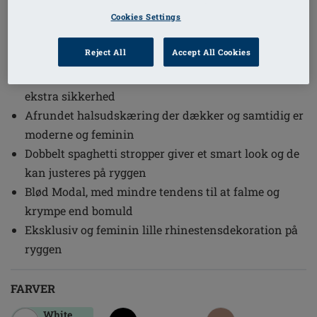
(25)
Ref. nr: 70230 Valletta Top
Cookies Settings
Indbygget bh med let foring i skålen, der giver støtte
Reject All
Accept All Cookies
og facon
Elastisk kant under barmen giver god støtte og
ekstra sikkerhed
Afrundet halsudskæring der dækker og samtidig er
moderne og feminin
Dobbelt spaghetti stropper giver et smart look og de
kan justeres på ryggen
Blød Modal, med mindre tendens til at falme og
krympe end bomuld
Eksklusiv og feminin lille rhinestensdekoration på
ryggen
FARVER
White