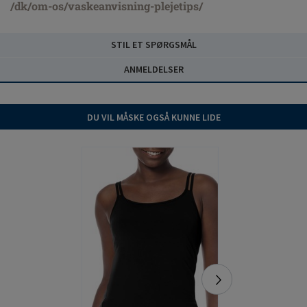
/dk/om-os/vaskeanvisning-plejetips/
STIL ET SPØRGSMÅL
ANMELDELSER
DU VIL MÅSKE OGSÅ KUNNE LIDE