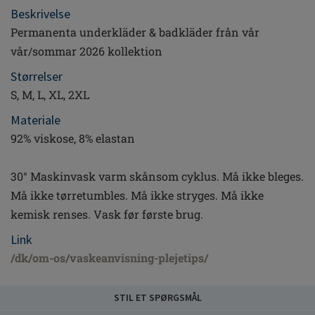
Beskrivelse
Permanenta underkläder & badkläder från vår
vår/sommar 2026 kollektion
Størrelser
S, M, L, XL, 2XL
Materiale
92% viskose, 8% elastan
30° Maskinvask varm skånsom cyklus. Må ikke bleges.
Må ikke tørretumbles. Må ikke stryges. Må ikke
kemisk renses. Vask før første brug.
Link
/dk/om-os/vaskeanvisning-plejetips/
STIL ET SPØRGSMÅL