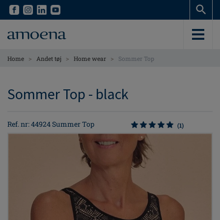
Skip
Skip
to
to
main
main
content
content
>
>
>
Home
Andet tøj
Home wear
Sommer Top
Sommer Top - black
Ref. nr: 44924 Summer Top
(1)