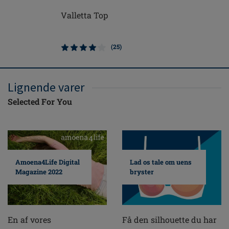
Valletta Top
Valletta 
(25)
Lignende varer
Selected For You
Amoena4Life Digital
Lad os tale om uens
Magazine 2022
bryster
En af vores
Få den silhouette du har