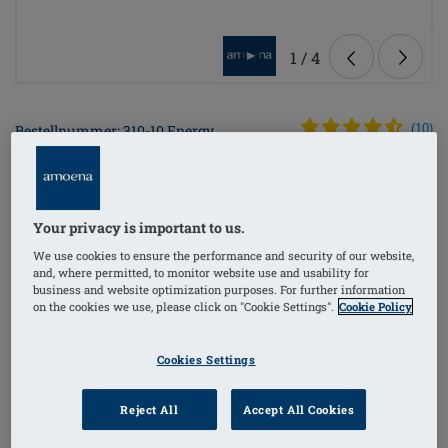
1
/
4
Bestellnummer: 310-10 Energy
(
10
)
Cosmetic 2S
€269.95
Preise inkl. MwSt. zzgl. Versandkosten
Your privacy is important to us.
We use cookies to ensure the performance and security of our website,
and, where permitted, to monitor website use and usability for
Die Energy Cosmetic 2S Prothese überzeugt durch ihr
business and website optimization purposes. For further information
on the cookies we use, please click on "Cookie Settings".
Cookie Policy
reduziertes Gewicht und ihren natürlichen Look, der
im BH fast unsichtbar ist. Sie wurde speziell
Cookies Settings
entwickelt, um Komfort und Ästhetik optimal zu
verbinden und die weibliche Silhouette harmonisch
Reject All
Accept All Cookies
wiederherzustellen.