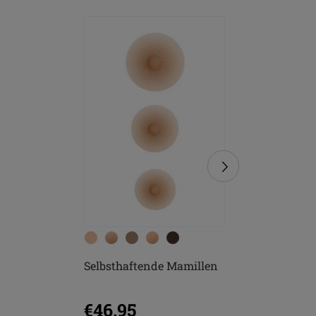
Selbsthaftende Mamillen
Soft Cle
€46.95
€10.9