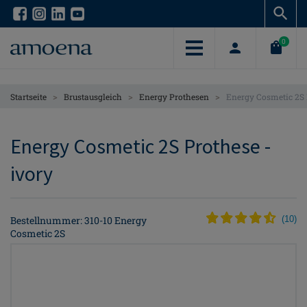
Skip
Skip
to
to
main
main
0
content
content
>
>
>
Startseite
Brustausgleich
Energy Prothesen
Energy Cosmetic 2S 
Energy Cosmetic 2S Prothese -
ivory
Bestellnummer: 310-10 Energy
(
10
)
Cosmetic 2S