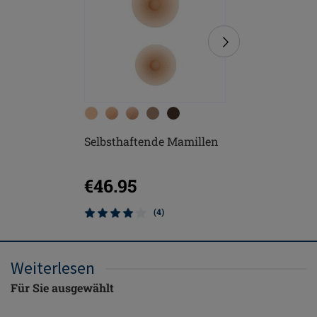
Selbsthaftende Mamillen
Contact 
€46.95
€299.
(4)
Weiterlesen
Für Sie ausgewählt