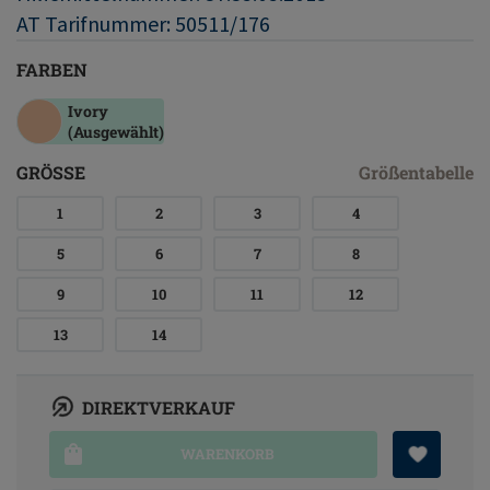
AT Tarifnummer: 50511/176
FARBEN
Ivory
(Ausgewählt)
GRÖSSE
Größentabelle
1
2
3
4
5
6
7
8
9
10
11
12
13
14
DIREKTVERKAUF
WARENKORB