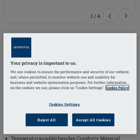
1
/
4
Bestellnummer: 323 Natura Cosmetic
2SN
€269.95
Your privacy is important to us.
Preise inkl. MwSt. zzgl. Versandkosten
We use cookies to ensure the performance and security of our website,
and, where permitted, to monitor website use and usability for
business and website optimization purposes. For further information
Die Natura Cosmetic 2SN Prothese überzeugt durch
on the cookies we use, please click on "Cookie Settings".
Cookie Policy
ihre besonders leichte und natürliche Gestaltung, die
den Tragekomfort deutlich erhöht. Diese Brustprothese
Cookies Settings
wurde speziell entwickelt, um ein symmetrisches
Erscheinungsbild und ein angenehmes Hautgefühl zu
Reject All
Accept All Cookies
gewährleisten.
Temperaturausgleichendes Comfort+ Material