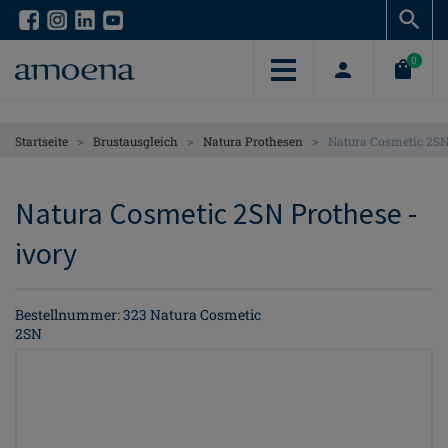
Skip
Skip
to
to
main
main
0
content
content
>
>
>
Startseite
Brustausgleich
Natura Prothesen
Natura Cosmetic 2SN
Natura Cosmetic 2SN Prothese -
ivory
Bestellnummer: 323 Natura Cosmetic
2SN