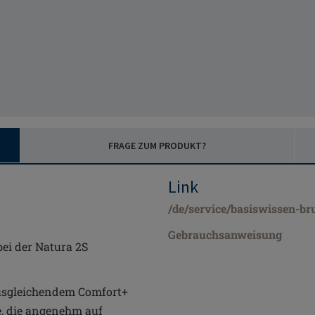
FRAGE ZUM PRODUKT?
Link
/de/service/basiswissen-br
Gebrauchsanweisung
ei der Natura 2S
ausgleichendem Comfort+
e, die angenehm auf