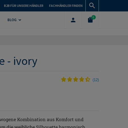
B2B FÜR UNSERE HÄNDLER
FACHHÄNDLER FINDEN
0
BLOG
 - ivory
(
12
)
sgewogene Kombination aus Komfort und
 um die weibliche Silhouette harmonisch