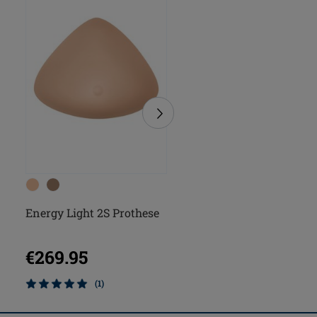
Energy Light 2S Prothese
Energy Cosmetic 2S
Prothese
€269.95
€269.95
(1)