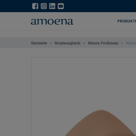
Skip
Skip
to
to
main
main
PRODUKT
content
content
>
>
>
Startseite
Brustausgleich
Natura Prothesen
Natur