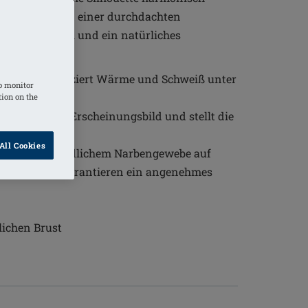
aterialien und einer durchdachten
s Tragegefühl und ein natürliches
Material reduziert Wärme und Schweiß unter
o monitor
tion on the
ymmetrisches Erscheinungsbild und stellt die
All Cookies
ehm auf empfindlichem Narbengewebe auf
iges Silikon garantieren ein angenehmes
lichen Brust