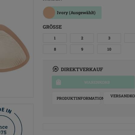
Ivory
(Ausgewählt)
GRÖSSE
1
2
3
8
9
10
DIREKTVERKAUF
WARENKORB
VERSANDKO
PRODUKTINFORMATION