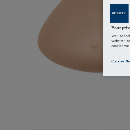
Your priv
We use cook
website use
cookies we u
Cookies Se