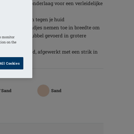
ontrasterende onderlaag voor een verleidelijke
 aangenaam aan tegen je huid
che schouderbandjes nemen toe in breedte om
de cups zijn dubbel gevoerd in grotere
o monitor
tion on the
icht en ademend, afgewerkt met een strik in
All Cookies
/ Sand
Sand