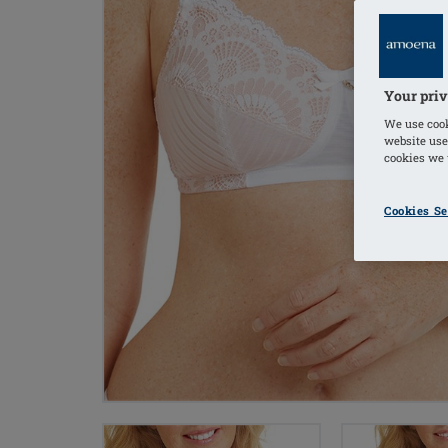
Your priv
We use cook
website use
cookies we u
Cookies Se