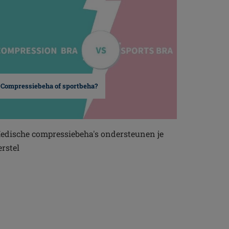
Compressiebeha of sportbeha?
edische compressiebeha's ondersteunen je
erstel