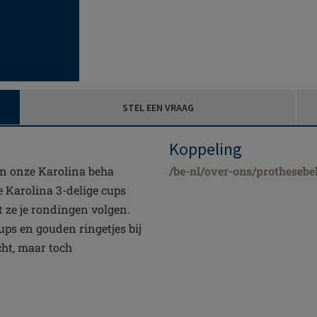
STEL EEN VRAAG
Koppeling
n onze Karolina beha
/be-nl/over-ons/prothesebe
e Karolina 3-delige cups
 ze je rondingen volgen.
ups en gouden ringetjes bij
cht, maar toch