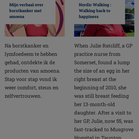
Mijn verhaal over
Nordic Walking :
borstkanker met
Walking back to
amoena
happiness
Na borstkanker en
When Julie Ratcliff, a GP
lymfoedeem te hebben
practice nurse from
gehad, ontdekte ik de
Somerset, found a lump
producten van amoena.
the size of an egg in her
Stap voor stap vond ik
right breast at the
weer comfort, steun en
beginning of 2010, she
zelfvertrouwen.
was still breast feeding
her 13-month-old
daughter. After a visit to
her GP, Julie, now 55, was
fast-tracked to Musgrove
Hospital in Taunton,