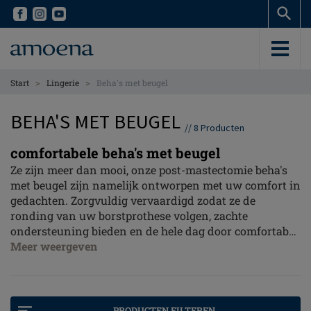
Skip
Skip
to
to
main
main
content
content
>
>
Start
Lingerie
Beha's met beugel
BEHA'S MET BEUGEL
//
8
Producten
comfortabele beha's met beugel
Ze zijn meer dan mooi, onze post-mastectomie beha's
met beugel zijn namelijk ontworpen met uw comfort in
gedachten. Zorgvuldig vervaardigd zodat ze de
ronding van uw borstprothese volgen, zachte
ondersteuning bieden en de hele dag door comfortabel
aanvoelen.
Meer weergeven
PRODUCTEN FILTEREN