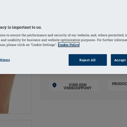
Hoogte van de zijnaad in EU maat 38 
KLEUREN
acy is important to us.
Black / Sand
White 
ies to ensure the performance and security of our website, and, where permitted, t
(Geselecteerd)
 and usability for business and website optimization purposes. For further informa
se, please click on "Cookie Settings".
Cookie Policy
Lipstick / Sand
ttings
Reject All
Accept 
PRODUC
VIND EEN
VERKOOPPUNT