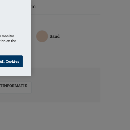
is ongeveer 8 cm
/ Light Sand
Sand
o monitor
tion on the
All Cookies
TINFORMATIE