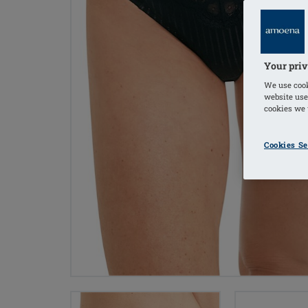
Your priv
We use cook
website use
cookies we u
Cookies Se