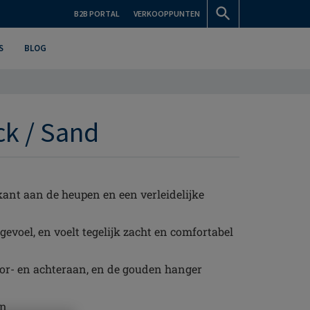
B2B PORTAL
VERKOOPPUNTEN
S
BLOG
ck / Sand
n kant aan de heupen en een verleidelijke
evoel, en voelt tegelijk zacht en comfortabel
voor- en achteraan, en de gouden hanger
an