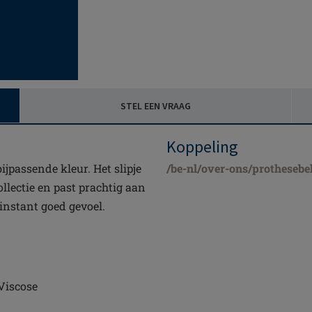
STEL EEN VRAAG
Koppeling
bijpassende kleur. Het slipje
/be-nl/over-ons/prothesebe
ollectie en past prachtig aan
 instant goed gevoel.
Viscose