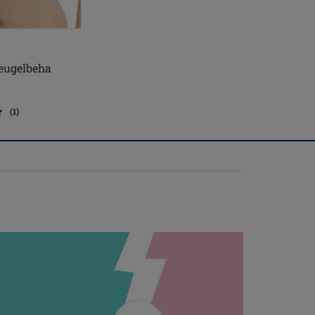
eugelbeha
(1)