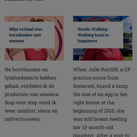
Mijn verhaal over
Nordic Walking :
borstkanker met
Walking back to
amoena
happiness
Na borstkanker en
When Julie Ratcliff, a GP
lymfoedeem te hebben
practice nurse from
gehad, ontdekte ik de
Somerset, found a lump
producten van amoena.
the size of an egg in her
Stap voor stap vond ik
right breast at the
weer comfort, steun en
beginning of 2010, she
zelfvertrouwen.
was still breast feeding
her 13-month-old
daughter. After a visit to