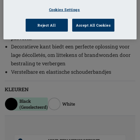
1
/
2
Cookies Settings
(15)
Bestelcode: 2118 Isabel SB
Reject All
Accept All Cookies
Stevig aansluitende beha, geeft een perfecte
pasvorm
Decoratieve kant biedt een perfecte oplossing voor
lage décolletés, om littekens of brandwonden door
bestraling te verbergen
Verstelbare en elastische schouderbandjes
KLEUREN
Black
White
(Geselecteerd)