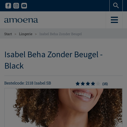
Skip
Skip
to
to
main
main
content
content
>
>
Start
Lingerie
Isabel Beha Zonder Beugel
Isabel Beha Zonder Beugel -
Black
Bestelcode: 2118 Isabel SB
(15)