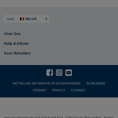
Land
BELGIË
Over Ons
Hulp & Advies
Voor Retailers
WETTELIJKE INFORMATIE EN VOORWAARDEN
WORLDWIDE
SITEMAP
PRIVACY
COOKIES
Amoena Benelux bv/srl ‘t Hofveld 6A4 - 1702 Groot–Bijgaarden - België