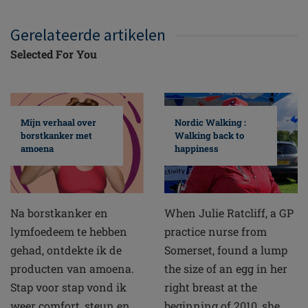
Gerelateerde artikelen
Selected For You
Mijn verhaal over
Nordic Walking :
borstkanker met
Walking back to
amoena
happiness
Na borstkanker en
When Julie Ratcliff, a GP
lymfoedeem te hebben
practice nurse from
gehad, ontdekte ik de
Somerset, found a lump
producten van amoena.
the size of an egg in her
Stap voor stap vond ik
right breast at the
weer comfort, steun en
beginning of 2010, she