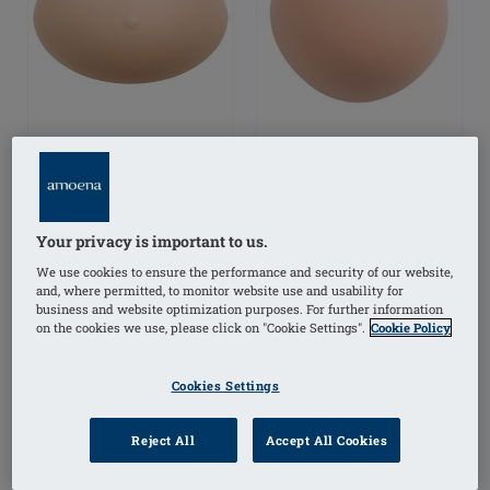
Balance Natura Light
Balance Natura Dun
Volume Delta 221
Ovaal 227 Deelprothese
Your privacy is important to us.
Deelprothese
We use cookies to ensure the performance and security of our website,
and, where permitted, to monitor website use and usability for
business and website optimization purposes. For further information
on the cookies we use, please click on "Cookie Settings".
Cookie Policy
Cookies Settings
Reject All
Accept All Cookies