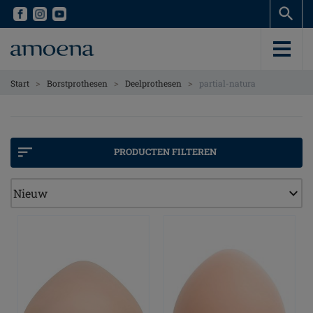
Skip
Skip
to
to
main
main
content
content
>
>
>
Start
Borstprothesen
Deelprothesen
partial-natura
PRODUCTEN FILTEREN