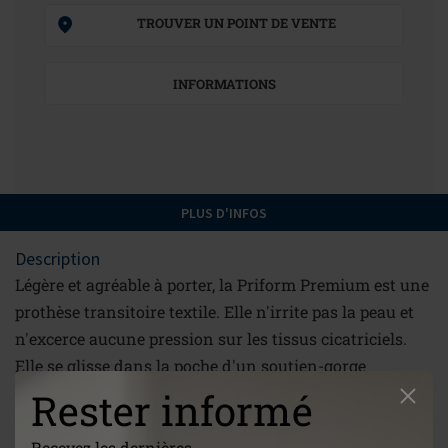
TROUVER UN POINT DE VENTE
INFORMATIONS
PLUS D'INFOS
Description
Légère et agréable à porter, la Priform Premium est une
prothèse transitoire textile. Elle n'irrite pas la peau et
n'excerce aucune pression sur les tissus cicatriciels.
Elle se glisse dans la poche d'un soutien-gorge
postopératoire Amoena. Deux mois après l'opération,
Rester informé
après totale cicatrisation, elle est remplacée par une
prothèse en gel de silicone.
Recevez les dernières