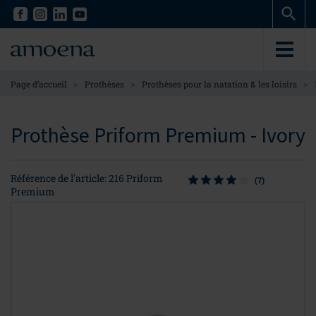
Skip
Skip
to
to
main
main
content
content
>
>
>
Page d’accueil
Prothèses
Prothèses pour la natation & les loisirs
Prothèse Priform Premium - Ivory
Référence de l'article: 216 Priform
(7)
Premium