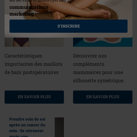
communications
marketing
*
Aquatique ? Facile
avec nos maillots de
S'INSCRIRE
bain Amoena !
Poitrine inégale ?
Caractéristiques
Découvrez nos
importantes des maillots
compléments
de bain postopératoires
mammaires pour une
silhouette symétrique.
EN SAVOIR PLUS
EN SAVOIR PLUS
Prendre soin de soi
après un cancer du
sein : Se retrouver
après une