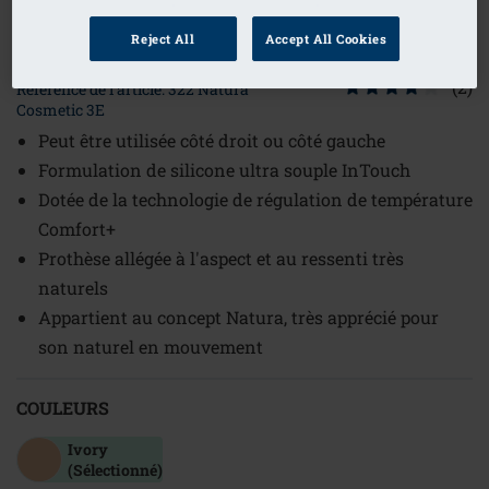
1
/
2
Reject All
Accept All Cookies
(2)
Référence de l'article: 322 Natura
Cosmetic 3E
Peut être utilisée côté droit ou côté gauche
Formulation de silicone ultra souple InTouch
Dotée de la technologie de régulation de température
Comfort+
Prothèse allégée à l'aspect et au ressenti très
naturels
Appartient au concept Natura, très apprécié pour
son naturel en mouvement
COULEURS
Ivory
(Sélectionné)