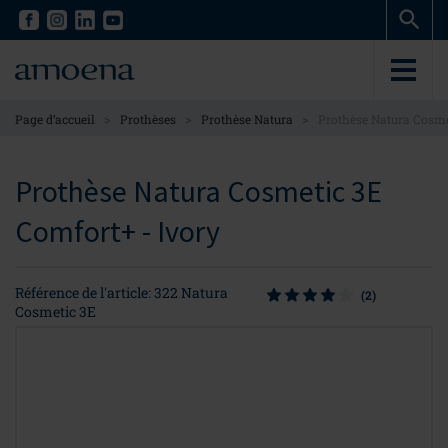
Skip
Skip
to
to
main
main
content
content
>
>
>
Page d’accueil
Prothèses
Prothèse Natura
Prothèse Natura Cosme
Prothèse Natura Cosmetic 3E
Comfort+ - Ivory
Référence de l'article: 322 Natura
(2)
Cosmetic 3E