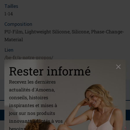
Tailles
1-14
Composition
PU-Film, Lightweight Silicone, Silicone, Phase-Change-
Material
Lien
/be-fr/a-notre-propos/
Rester informé
Mode d'emploi
Recevez les dernières
POSER UNE QUESTION
actualités d'Amoena,
COMMENTAIRES
conseils, histoires
inspirantes et mises à
jour sur nos produits
VOUS AIMEREZ AUSSI
innovants adaptés à vos
besoins