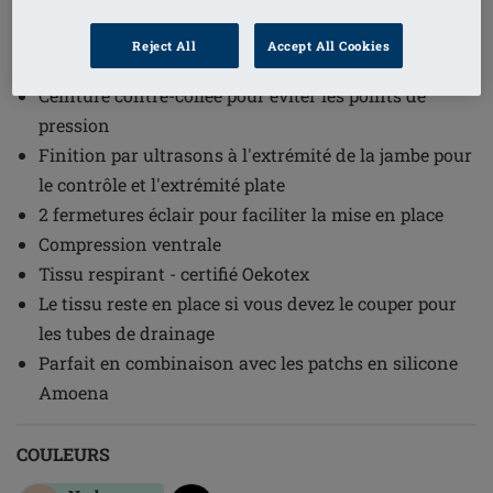
Référence de l'article: 45000 Panty 2-
Reject All
Accept All Cookies
ZIP-BO
Ceinture contre-collée pour éviter les points de
pression
Finition par ultrasons à l'extrémité de la jambe pour
le contrôle et l'extrémité plate
2 fermetures éclair pour faciliter la mise en place
Compression ventrale
Tissu respirant - certifié Oekotex
Le tissu reste en place si vous devez le couper pour
les tubes de drainage
Parfait en combinaison avec les patchs en silicone
Amoena
COULEURS