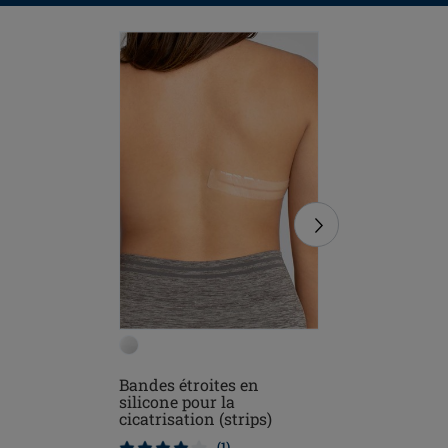
Bandes étroites en
Bandes l
silicone pour la
pour la c
cicatrisation (strips)
(squares)
(1)