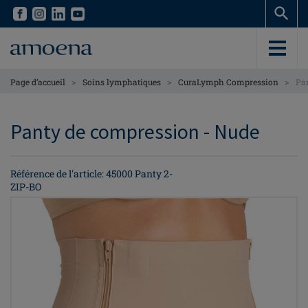
Skip
Skip
to
to
main
main
content
content
>
>
>
Page d’accueil
Soins lymphatiques
CuraLymph Compression
Pa
Panty de compression - Nude
Référence de l'article: 45000 Panty 2-
ZIP-BO