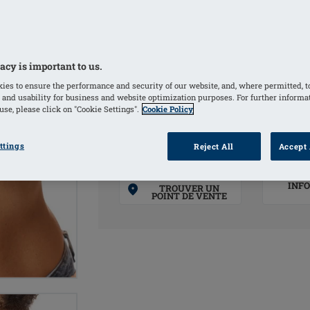
COULEURS
acy is important to us.
Rose
(Sélectionné)
Sable
ies to ensure the performance and security of our website, and, where permitted, t
 and usability for business and website optimization purposes. For further informa
se, please click on "Cookie Settings".
Cookie Policy
Bleu Indigo
ttings
Reject All
Accept 
INF
TROUVER UN
POINT DE VENTE