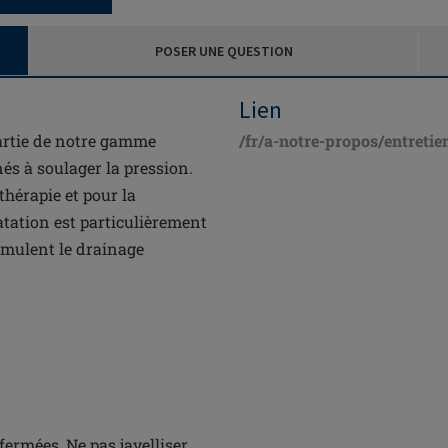
POSER UNE QUESTION
Lien
artie de notre gamme
/fr/a-notre-propos/entretie
nés à soulager la pression.
thérapie et pour la
tation est particulièrement
timulent le drainage
fermées, Ne pas javelliser,