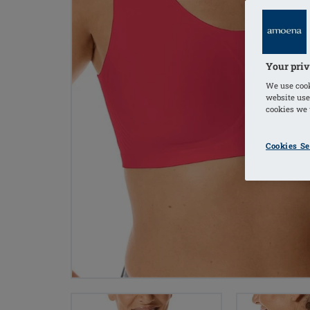
Your priv
We use cook
website use
cookies we u
Cookies Se