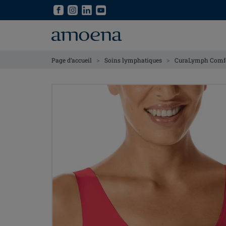
Skip
Skip
to
to
main
main
content
content
>
>
Page d’accueil
Soins lymphatiques
CuraLymph Comf