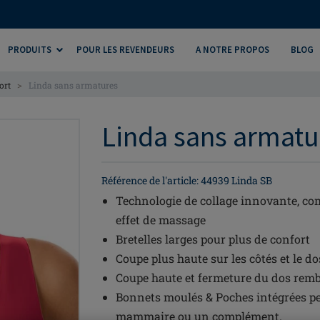
PRODUITS
POUR LES REVENDEURS
A NOTRE PROPOS
BLOG
>
ort
Linda sans armatures
Linda sans armatu
Référence de l'article: 44939 Linda SB
Technologie de collage innovante, c
effet de massage
Bretelles larges pour plus de confort
Coupe plus haute sur les côtés et le do
Coupe haute et fermeture du dos rem
Bonnets moulés & Poches intégrées pe
mammaire ou un complément.