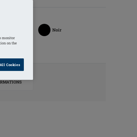
Noir
o monitor
tion on the
All Cookies
ORMATIONS