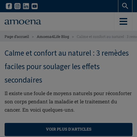
Skip
Skip
to
to
main
main
content
content
>
>
Page d’accueil
Amoena4Life Blog
Calme et confort au naturel : 3 rem
Calme et confort au naturel : 3 remèdes
faciles pour soulager les effets
secondaires
Il existe une foule de moyens naturels pour réconforter
son corps pendant la maladie et le traitement du
cancer. En voici quelques-uns.
VOIR PLUS D'ARTICLES