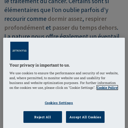
le traitement du cancer. Certains sont si
élémentaires que l’on oublie parfois d’y
recourir comme
dormir assez
,
respirer
profondément
et
passer du temps dehors
.
La nature nous offre également un éventail
de remèdes médicinaux. Dans cet article,
nous explorons les bienfaits potentiels du
gingembre, des huiles essentielles et des
Your privacy is important to us.
mouvements énergétiques.
We use cookies to ensure the performance and security of our website,
and, where permitted, to monitor website use and usability for
business and website optimization purposes. For further information
on the cookies we use, please click on "Cookie Settings".
Cookie Policy
1. Le gingembre pour soulager les maux
Cookies Settings
d’estomac
Reject All
Accept All Cookies